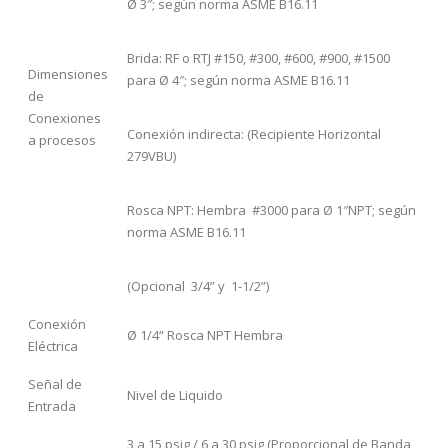
Ø 3″; según norma ASME B16.11
Brida: RF o RTJ #150, #300, #600, #900, #1500
Dimensiones
para Ø 4″; según norma ASME B16.11
de
Conexiones
Conexión indirecta: (Recipiente Horizontal
a procesos
279VBU)
Rosca NPT: Hembra #3000 para Ø 1″NPT; según
norma ASME B16.11
(Opcional 3/4” y 1-1/2”)
Conexión
Ø 1/4“ Rosca NPT Hembra
Eléctrica
Señal de
Nivel de Liquido
Entrada
3 a 15 psig / 6 a 30 psig (Proporcional de Banda