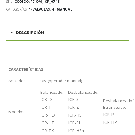
SKU:
CÓDIGO: FC-OM_ICR_07-18
CATEGORÍAS:
1) VÁLVULAS
,
4 - MANUAL
DESCRIPCIÓN
CARACTERÍSTICAS
Actuador
OM (operador manual)
Balanceado:
Desbalanceado:
ICR-D
ICR-S
Desbalanceado/
ICR-T
ICR-Z
Balanceado:
Modelos
ICR-P
ICR-HD
ICR-HS
ICR-HP
ICR-HT
ICR-SH
ICR-TK
ICR-HSh