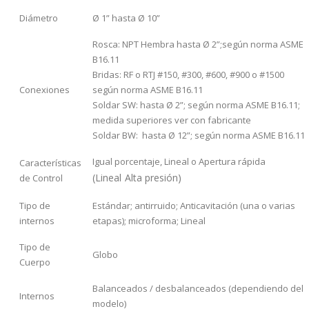
Diámetro
Ø 1” hasta Ø 10”
Rosca: NPT Hembra hasta Ø 2”;según norma ASME
B16.11
Bridas: RF o RTJ #150, #300, #600, #900 o #1500
Conexiones
según norma ASME B16.11
Soldar SW: hasta Ø 2”; según norma ASME B16.11;
medida superiores ver con fabricante
Soldar BW: hasta Ø 12”; según norma ASME B16.11
Igual porcentaje, Lineal o Apertura rápida
Características
(Lineal Alta presión)
de Control
Tipo de
Estándar; antirruido; Anticavitación (una o varias
internos
etapas); microforma; Lineal
Tipo de
Globo
Cuerpo
Balanceados / desbalanceados (dependiendo del
Internos
modelo)