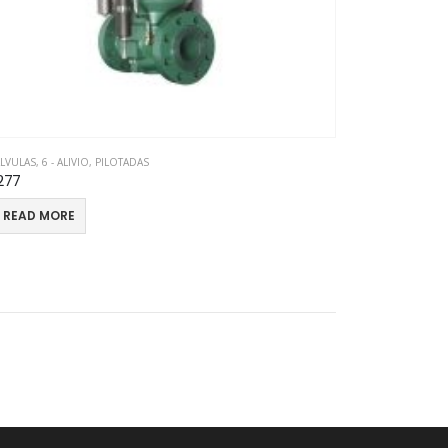
ÁLVULAS
,
6 - ALIVIO
,
PILOTADAS
277
READ MORE