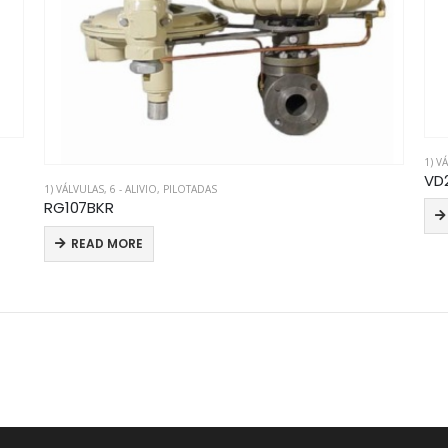
1) V
VD
1) VÁLVULAS
,
6 - ALIVIO
,
PILOTADAS
RG107BKR
READ MORE