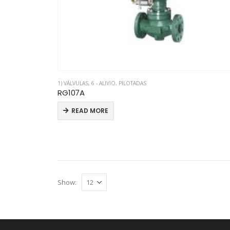
1) VÁLVULAS
,
6 - ALIVIO
,
PILOTADAS
RG107A
READ MORE
Show: