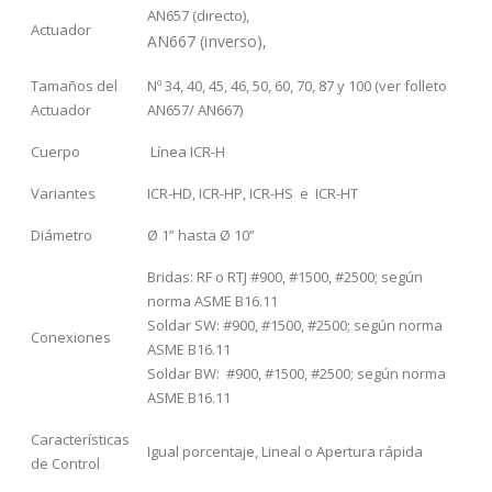
AN657 (directo),
Actuador
AN667 (inverso),
Tamaños del
Nº 34, 40, 45, 46, 50, 60, 70, 87 y 100 (ver folleto
Actuador
AN657/ AN667)
Cuerpo
Línea ICR-H
Variantes
ICR-HD, ICR-HP, ICR-HS e ICR-HT
Diámetro
Ø 1” hasta Ø 10”
Bridas: RF o RTJ #900, #1500, #2500; según
norma ASME B16.11
Soldar SW: #900, #1500, #2500; según norma
Conexiones
ASME B16.11
Soldar BW: #900, #1500, #2500; según norma
ASME B16.11
Características
Igual porcentaje, Lineal o Apertura rápida
de Control