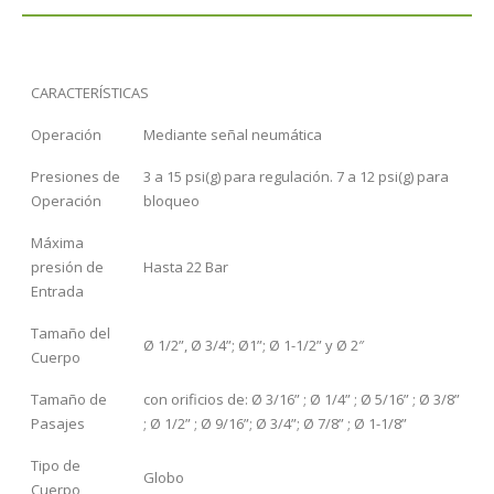
CARACTERÍSTICAS
Operación
Mediante señal neumática
Presiones de
3 a 15 psi(g) para regulación. 7 a 12 psi(g) para
Operación
bloqueo
Máxima
presión de
Hasta 22 Bar
Entrada
Tamaño del
Ø 1/2”, Ø 3/4”; Ø1”; Ø 1-1/2” y Ø 2″
Cuerpo
Tamaño de
con orificios de: Ø 3/16” ; Ø 1/4” ; Ø 5/16” ; Ø 3/8”
Pasajes
; Ø 1/2” ; Ø 9/16”; Ø 3/4”; Ø 7/8” ; Ø 1-1/8”
Tipo de
Globo
Cuerpo