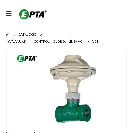
CATÁLOGO
1) VÁLVULAS
,
1 - CONTROL
,
GLOBO
,
LÍNEA VC1
VC1